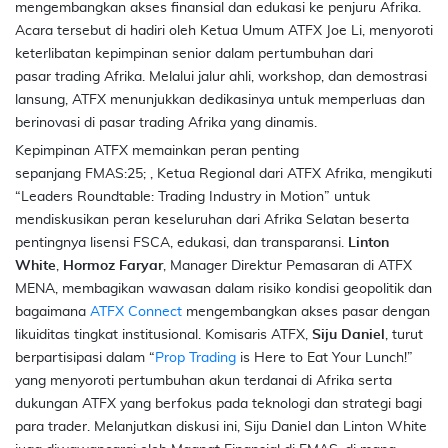
mengembangkan akses finansial dan edukasi ke penjuru Afrika.
Acara tersebut di hadiri oleh Ketua Umum ATFX Joe Li, menyoroti
keterlibatan kepimpinan senior dalam pertumbuhan dari
pasar
trading
Afrika. Melalui jalur ahli, workshop, dan demostrasi
lansung, ATFX menunjukkan dedikasinya untuk memperluas dan
berinovasi di pasar
trading
Afrika yang dinamis.
Kepimpinan ATFX memainkan peran penting
sepanjang
FMAS
:25; , Ketua Regional dari ATFX Afrika, mengikuti
“
Leaders Roundtable: Trading Industry in Motion
” untuk
mendiskusikan peran keseluruhan dari Afrika Selatan beserta
pentingnya lisensi FSCA, edukasi, dan transparansi.
Linton
White
,
Hormoz Faryar
, Manager Direktur Pemasaran di ATFX
MENA, membagikan wawasan dalam risiko kondisi geopolitik dan
bagaimana
ATFX Connect
mengembangkan akses pasar dengan
likuiditas tingkat institusional. Komisaris ATFX,
Siju Daniel
, turut
berpartisipasi dalam “
Prop Trading
is Here to Eat Your Lunch!
”
yang menyoroti pertumbuhan akun terdanai di Afrika serta
dukungan ATFX yang berfokus pada teknologi dan strategi bagi
para trader. Melanjutkan diskusi ini, Siju Daniel dan Linton White