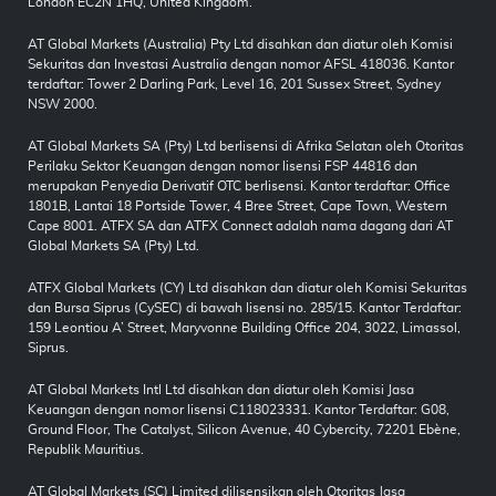
London EC2N 1HQ, United Kingdom.
AT Global Markets (Australia) Pty Ltd disahkan dan diatur oleh Komisi
Sekuritas dan Investasi Australia dengan nomor AFSL 418036. Kantor
terdaftar: Tower 2 Darling Park, Level 16, 201 Sussex Street, Sydney
NSW 2000.
AT Global Markets SA (Pty) Ltd berlisensi di Afrika Selatan oleh Otoritas
Perilaku Sektor Keuangan dengan nomor lisensi FSP 44816 dan
merupakan Penyedia Derivatif OTC berlisensi. Kantor terdaftar: Office
1801B, Lantai 18 Portside Tower, 4 Bree Street, Cape Town, Western
Cape 8001. ATFX SA dan ATFX Connect adalah nama dagang dari AT
Global Markets SA (Pty) Ltd.
ATFX Global Markets (CY) Ltd disahkan dan diatur oleh Komisi Sekuritas
dan Bursa Siprus (CySEC) di bawah lisensi no. 285/15. Kantor Terdaftar:
159 Leontiou A’ Street, Maryvonne Building Office 204, 3022, Limassol,
Siprus.
AT Global Markets Intl Ltd disahkan dan diatur oleh Komisi Jasa
Keuangan dengan nomor lisensi C118023331. Kantor Terdaftar: G08,
Ground Floor, The Catalyst, Silicon Avenue, 40 Cybercity, 72201 Ebène,
Republik Mauritius.
AT Global Markets (SC) Limited dilisensikan oleh Otoritas Jasa