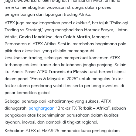
juga diwawancarai oleh Magnat Finansial di
FMAS
, di mana
mereka membagikan wawasan strategis dalam proses
pengembangan dari lapangan trading Afrika.
ATFX juga menyelengarakan panel eksklusif, bertajuk “Psikologi
Trading vs Strategi,” yang menghadirkan Hormoz Faryar, Linton
White,
Gavin Hendrikse
, dan
Caleb Martin
, Manager
Pemasaran di ATFX Afrika. Sesi ini membahas bagaimana
pola
pikir
dan ekesekusi yang disiplin memengaruhi
kesuksesan
trading
, sekaligus memperkuat komitmen ATFX
terhadap edukasi
trader
dan ketahanan jangka panjang. Selain
itu, Analis Pasar ATFX
Francois du Plessis
turut berpartisipasi
dalam panel “Emas & Minyak di 2025” untuk mengulas faktor-
faktor utama pendorong volatilitas serta perluang investasi di
pasar komoditas global.
Sebagai penutup dari kehadirannya yang sukses, ATFX
dianugerahi
penghargaan
“Broker FX Terbaik – Afrika”, sebuah
pengakuan atas kepemimpinan perusahaan dalam kualitas
layanan, inovasi, dan dampak di tingkat regional.
Kehadiran ATFX di
FMAS
:25 menandai kunci penting dalam