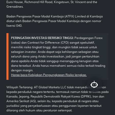
Euro House, Richmond Hill Road, Kingstown, St. Vincent and the
Grenadines.
Badan Pengawas Pasar Modal Kamboja (ATFX) Limited di Kamboja
diatur oleh Badan Pengawas Pasar Modal Kamboja dengan nomor
lisensi 040.
PERINGATAN INVESTASI BERISIKO TINGGI:
Perdagangan Forex
(valas) dan Contract for Difference (CFD) sangat spekulatif,
memiliki risiko tingkat tinggi, dan mungkin tidak sesuai untuk
sebagian investor. Anda dapat saja kehilangan sebagian atau
seluruh dana yang Anda investasikan, jadi jangan pertaruhkan
dana apabila Anda tidak sanggup menanggung kerugian atas
dana tersebut. Anda harus memahami semua risiko terkait trading
dengan margin.
Harap baca Kebijakan Pengungkapan Risiko lengkap.
Wilayah Terlarang: AT Global Markets LLC tidak menyediakan layanan
kepada penduduk negara tertentu, termasuk namun tidak terbatas pada
Kanada, Jepang, Republik Demokratik Rakyat Korea (DPRK), Iran dan
Amerika Serikat (AS), selain itu, kepada penduduk di negara atau
yurisdiksi yang penyebarluasan atau penggunaan layanan tersebut
dilarang oleh hukum atau peraturan setempat.