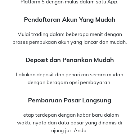
Platform 5 dengan mulus dalam satu App.
Pendaftaran Akun Yang Mudah
Mulai trading dalam beberapa menit dengan
proses pembukaan akun yang lancar dan mudah.
Deposit dan Penarikan Mudah
Lakukan deposit dan penarikan secara mudah
dengan beragam opsi pembayaran.
Pembaruan Pasar Langsung​
Tetap terdepan dengan kabar baru dalam
waktu nyata dan data pasar yang dinamis di
ujung jari Anda.