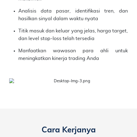
Analisis data pasar, identifikasi tren, dan
hasilkan sinyal dalam waktu nyata
Titik masuk dan keluar yang jelas, harga target,
dan level stop-loss telah tersedia
Manfaatkan wawasan para ahli untuk
meningkatkan kinerja trading Anda
Cara Kerjanya