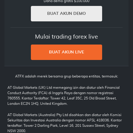
Dana demo gratis $100.000
BUAT AKUN DEMO
Mulai trading forex live
BUAT AKUN LIVE
ATFX adalah merek bersama grup beberapa entitas, termasuk:
AT Global Markets (UK) Ltd memegang izin dan diatur oleh Financial
Conduct Authority (FCA) di Inggris Raya dengan nomor registrasi
760555. Kantor Terdaftar: Tower 42, Leaf 35C, 25 Old Broad Street,
London EC2N 1HQ, United Kingdom.
AT Global Markets (Australia) Pty Ltd disahkan dan diatur oleh Komisi
Sekuritas dan Investasi Australia dengan nomor AFSL 418036. Kantor
terdaftar: Tower 2 Darling Park, Level 16, 201 Sussex Street, Sydney
NSW 2000.