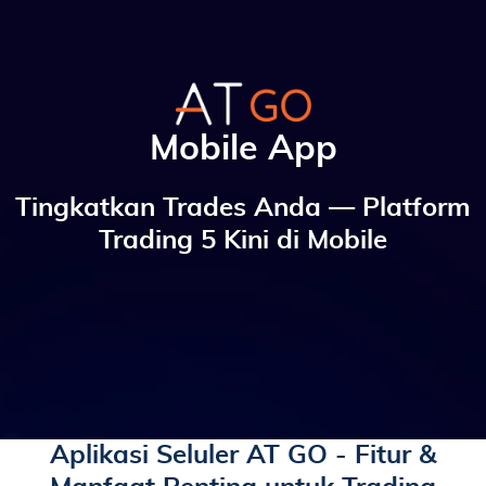
Mobile App
Tingkatkan Trades Anda — Platform
Trading 5 Kini di Mobile
Aplikasi Seluler AT GO - Fitur &