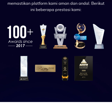
memastikan platform kami aman dan andal. Berikut
ini beberapa prestasi kami: