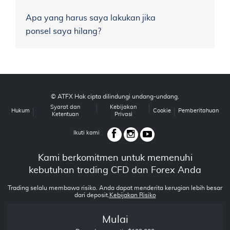
Apa yang harus saya lakukan jika
ponsel saya hilang?
© ATFX Hak cipta dilindungi undang-undang.
Syarat dan
Kebijakan
Hukum
Cookie
Pemberitahuan
Ketentuan
Privasi
Ikuti kami
Kami berkomitmen untuk memenuhi
kebutuhan trading CFD dan Forex Anda
Trading selalu membawa risiko. Anda dapat menderita kerugian lebih besar
dari deposit.
Kebijakan Risiko
Mulai