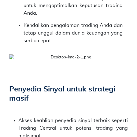
untuk mengoptimalkan keputusan trading
Anda.
Kendalikan pengalaman trading Anda dan
tetap unggul dalam dunia keuangan yang
serba cepat.
Penyedia Sinyal untuk strategi
masif
Akses keahlian penyedia sinyal terbaik seperti
Trading Central untuk potensi trading yang
maksimal.