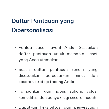
Daftar Pantauan yang
Dipersonalisasi
Pantau pasar favorit Anda. Sesuaikan
daftar pantauan untuk memantau aset
yang Anda utamakan.
Susun daftar pantauan sendiri yang
disesuaikan berdasarkan minat dan
sasaran strategi trading Anda.
Tambahkan dan hapus saham, valas,
komoditas, dan banyak lagi secara mudah.
Dapatkan fleksibilitas dan penyesuaian