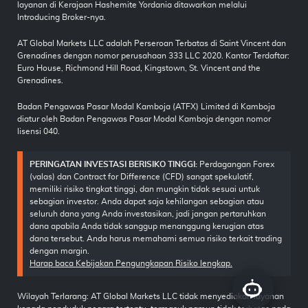
layanan di Kerajaan Hashemite Yordania ditawarkan melalui
Introducing Broker-nya.
AT Global Markets LLC adalah Perseroan Terbatas di Saint Vincent dan
Grenadines dengan nomor perusahaan 333 LLC 2020. Kantor Terdaftar:
Euro House, Richmond Hill Road, Kingstown, St. Vincent and the
Grenadines.
Badan Pengawas Pasar Modal Kamboja (ATFX) Limited di Kamboja
diatur oleh Badan Pengawas Pasar Modal Kamboja dengan nomor
lisensi 040.
PERINGATAN INVESTASI BERISIKO TINGGI:
Perdagangan Forex
(valas) dan Contract for Difference (CFD) sangat spekulatif,
memiliki risiko tingkat tinggi, dan mungkin tidak sesuai untuk
sebagian investor. Anda dapat saja kehilangan sebagian atau
seluruh dana yang Anda investasikan, jadi jangan pertaruhkan
dana apabila Anda tidak sanggup menanggung kerugian atas
dana tersebut. Anda harus memahami semua risiko terkait trading
dengan margin.
Harap baca Kebijakan Pengungkapan Risiko lengkap.
Wilayah Terlarang: AT Global Markets LLC tidak menyediakan layanan