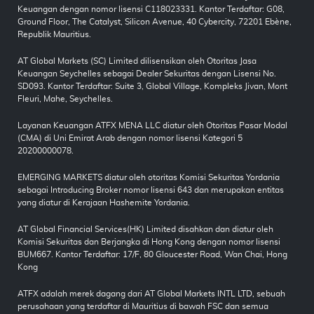
Keuangan dengan nomor lisensi C118023331. Kantor Terdaftar: G08,
Ground Floor, The Catalyst, Silicon Avenue, 40 Cybercity, 72201 Ebène,
Republik Mauritius.
AT Global Markets (SC) Limited dilisensikan oleh Otoritas Jasa
Keuangan Seychelles sebagai Dealer Sekuritas dengan Lisensi No.
SD093. Kantor Terdaftar: Suite 3, Global Village, Kompleks Jivan, Mont
Fleuri, Mahe, Seychelles.
Layanan Keuangan ATFX MENA LLC diatur oleh Otoritas Pasar Modal
(CMA) di Uni Emirat Arab dengan nomor lisensi Kategori 5
20200000078.
EMERGING MARKETS diatur oleh otoritas Komisi Sekuritas Yordania
sebagai Introducing Broker nomor lisensi 643 dan merupakan entitas
yang diatur di Kerajaan Hashemite Yordania.
AT Global Financial Services(HK) Limited disahkan dan diatur oleh
Komisi Sekuritas dan Berjangka di Hong Kong dengan nomor lisensi
BUM667. Kantor Terdaftar: 17/F, 80 Gloucester Road, Wan Chai, Hong
Kong
ATFX adalah merek dagang dari AT Global Markets INTL LTD, sebuah
perusahaan yang terdaftar di Mauritius di bawah FSC dan semua