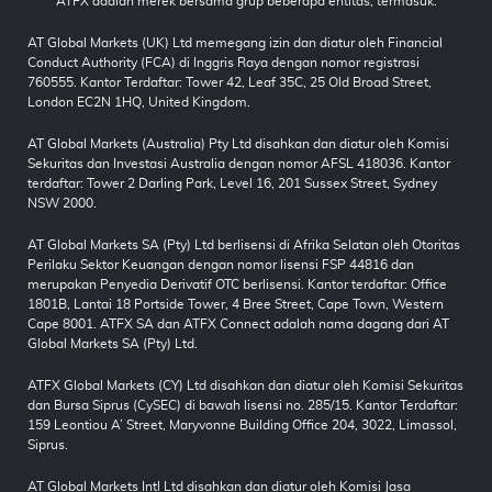
ATFX adalah merek bersama grup beberapa entitas, termasuk:
AT Global Markets (UK) Ltd memegang izin dan diatur oleh Financial
Conduct Authority (FCA) di Inggris Raya dengan nomor registrasi
760555. Kantor Terdaftar: Tower 42, Leaf 35C, 25 Old Broad Street,
London EC2N 1HQ, United Kingdom.
AT Global Markets (Australia) Pty Ltd disahkan dan diatur oleh Komisi
Sekuritas dan Investasi Australia dengan nomor AFSL 418036. Kantor
terdaftar: Tower 2 Darling Park, Level 16, 201 Sussex Street, Sydney
NSW 2000.
AT Global Markets SA (Pty) Ltd berlisensi di Afrika Selatan oleh Otoritas
Perilaku Sektor Keuangan dengan nomor lisensi FSP 44816 dan
merupakan Penyedia Derivatif OTC berlisensi. Kantor terdaftar: Office
1801B, Lantai 18 Portside Tower, 4 Bree Street, Cape Town, Western
Cape 8001. ATFX SA dan ATFX Connect adalah nama dagang dari AT
Global Markets SA (Pty) Ltd.
ATFX Global Markets (CY) Ltd disahkan dan diatur oleh Komisi Sekuritas
dan Bursa Siprus (CySEC) di bawah lisensi no. 285/15. Kantor Terdaftar:
159 Leontiou A’ Street, Maryvonne Building Office 204, 3022, Limassol,
Siprus.
AT Global Markets Intl Ltd disahkan dan diatur oleh Komisi Jasa