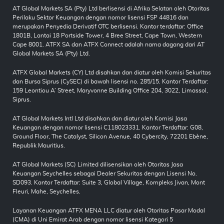
AT Global Markets SA (Pty) Ltd berlisensi di Afrika Selatan oleh Otoritas
Perilaku Sektor Keuangan dengan nomor lisensi FSP 44816 dan
merupakan Penyedia Derivatif OTC berlisensi. Kantor terdaftar: Office
1801B, Lantai 18 Portside Tower, 4 Bree Street, Cape Town, Western
Cape 8001. ATFX SA dan ATFX Connect adalah nama dagang dari AT
Global Markets SA (Pty) Ltd.
ATFX Global Markets (CY) Ltd disahkan dan diatur oleh Komisi Sekuritas
dan Bursa Siprus (CySEC) di bawah lisensi no. 285/15. Kantor Terdaftar:
159 Leontiou A’ Street, Maryvonne Building Office 204, 3022, Limassol,
Siprus.
AT Global Markets Intl Ltd disahkan dan diatur oleh Komisi Jasa
Keuangan dengan nomor lisensi C118023331. Kantor Terdaftar: G08,
Ground Floor, The Catalyst, Silicon Avenue, 40 Cybercity, 72201 Ebène,
Republik Mauritius.
AT Global Markets (SC) Limited dilisensikan oleh Otoritas Jasa
Keuangan Seychelles sebagai Dealer Sekuritas dengan Lisensi No.
SD093. Kantor Terdaftar: Suite 3, Global Village, Kompleks Jivan, Mont
Fleuri, Mahe, Seychelles.
Layanan Keuangan ATFX MENA LLC diatur oleh Otoritas Pasar Modal
(CMA) di Uni Emirat Arab dengan nomor lisensi Kategori 5