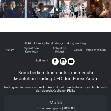
© ATFX Hak cipta dilindungi undang-undang.
Syarat dan
Kebijakan
Hukum
Cookie
Pemberitahuan
Ketentuan
Privasi
Ikuti kami
Kami berkomitmen untuk memenuhi
kebutuhan trading CFD dan Forex Anda
Trading selalu membawa risiko. Anda dapat menderita kerugian lebih besar
dari deposit.
Kebijakan Risiko
Mulai
Dana demo gratis $100.000