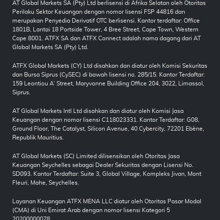
AT Global Markets SA (Pty) Ltd berlisensi di Afrika Selatan oleh Otoritas
Perilaku Sektor Keuangan dengan nomor lisensi FSP 44816 dan
merupakan Penyedia Derivatif OTC berlisensi. Kantor terdaftar: Office
1801B, Lantai 18 Portside Tower, 4 Bree Street, Cape Town, Western
Cape 8001. ATFX SA dan ATFX Connect adalah nama dagang dari AT
Global Markets SA (Pty) Ltd.
ATFX Global Markets (CY) Ltd disahkan dan diatur oleh Komisi Sekuritas
dan Bursa Siprus (CySEC) di bawah lisensi no. 285/15. Kantor Terdaftar:
159 Leontiou A’ Street, Maryvonne Building Office 204, 3022, Limassol,
Siprus.
AT Global Markets Intl Ltd disahkan dan diatur oleh Komisi Jasa
Keuangan dengan nomor lisensi C118023331. Kantor Terdaftar: G08,
Ground Floor, The Catalyst, Silicon Avenue, 40 Cybercity, 72201 Ebène,
Republik Mauritius.
AT Global Markets (SC) Limited dilisensikan oleh Otoritas Jasa
Keuangan Seychelles sebagai Dealer Sekuritas dengan Lisensi No.
SD093. Kantor Terdaftar: Suite 3, Global Village, Kompleks Jivan, Mont
Fleuri, Mahe, Seychelles.
Layanan Keuangan ATFX MENA LLC diatur oleh Otoritas Pasar Modal
(CMA) di Uni Emirat Arab dengan nomor lisensi Kategori 5
20200000078.