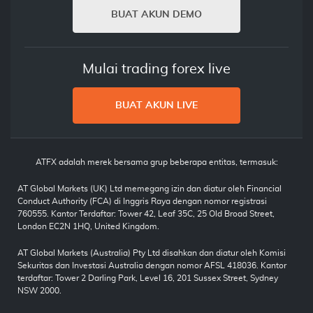
BUAT AKUN DEMO
Mulai trading forex live
BUAT AKUN LIVE
ATFX adalah merek bersama grup beberapa entitas, termasuk:
AT Global Markets (UK) Ltd memegang izin dan diatur oleh Financial
Conduct Authority (FCA) di Inggris Raya dengan nomor registrasi
760555. Kantor Terdaftar: Tower 42, Leaf 35C, 25 Old Broad Street,
London EC2N 1HQ, United Kingdom.
AT Global Markets (Australia) Pty Ltd disahkan dan diatur oleh Komisi
Sekuritas dan Investasi Australia dengan nomor AFSL 418036. Kantor
terdaftar: Tower 2 Darling Park, Level 16, 201 Sussex Street, Sydney
NSW 2000.