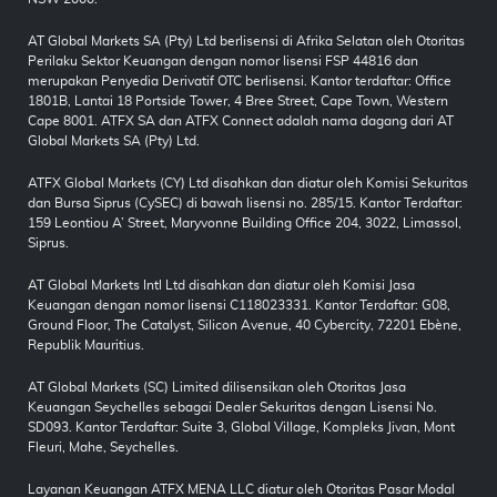
AT Global Markets SA (Pty) Ltd berlisensi di Afrika Selatan oleh Otoritas
Perilaku Sektor Keuangan dengan nomor lisensi FSP 44816 dan
merupakan Penyedia Derivatif OTC berlisensi. Kantor terdaftar: Office
1801B, Lantai 18 Portside Tower, 4 Bree Street, Cape Town, Western
Cape 8001. ATFX SA dan ATFX Connect adalah nama dagang dari AT
Global Markets SA (Pty) Ltd.
ATFX Global Markets (CY) Ltd disahkan dan diatur oleh Komisi Sekuritas
dan Bursa Siprus (CySEC) di bawah lisensi no. 285/15. Kantor Terdaftar:
159 Leontiou A’ Street, Maryvonne Building Office 204, 3022, Limassol,
Siprus.
AT Global Markets Intl Ltd disahkan dan diatur oleh Komisi Jasa
Keuangan dengan nomor lisensi C118023331. Kantor Terdaftar: G08,
Ground Floor, The Catalyst, Silicon Avenue, 40 Cybercity, 72201 Ebène,
Republik Mauritius.
AT Global Markets (SC) Limited dilisensikan oleh Otoritas Jasa
Keuangan Seychelles sebagai Dealer Sekuritas dengan Lisensi No.
SD093. Kantor Terdaftar: Suite 3, Global Village, Kompleks Jivan, Mont
Fleuri, Mahe, Seychelles.
Layanan Keuangan ATFX MENA LLC diatur oleh Otoritas Pasar Modal