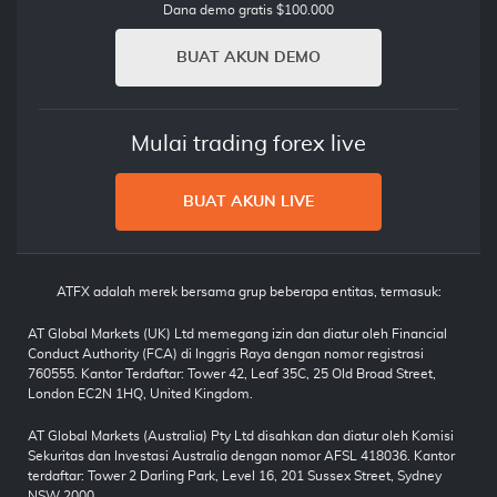
Dana demo gratis $100.000
BUAT AKUN DEMO
Mulai trading forex live
BUAT AKUN LIVE
ATFX adalah merek bersama grup beberapa entitas, termasuk:
AT Global Markets (UK) Ltd memegang izin dan diatur oleh Financial
Conduct Authority (FCA) di Inggris Raya dengan nomor registrasi
760555. Kantor Terdaftar: Tower 42, Leaf 35C, 25 Old Broad Street,
London EC2N 1HQ, United Kingdom.
AT Global Markets (Australia) Pty Ltd disahkan dan diatur oleh Komisi
Sekuritas dan Investasi Australia dengan nomor AFSL 418036. Kantor
terdaftar: Tower 2 Darling Park, Level 16, 201 Sussex Street, Sydney
NSW 2000.