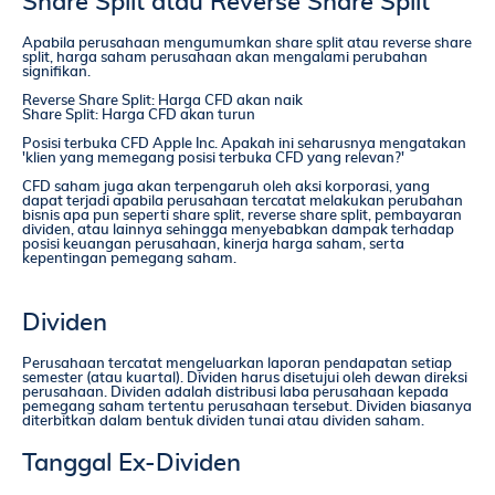
Share Split atau Reverse Share Split
Apabila perusahaan mengumumkan share split atau reverse share
split, harga saham perusahaan akan mengalami perubahan
signifikan.
Reverse Share Split: Harga CFD akan naik
Share Split: Harga CFD akan turun
Posisi terbuka CFD Apple Inc. Apakah ini seharusnya mengatakan
'klien yang memegang posisi terbuka CFD yang relevan?'
CFD saham juga akan terpengaruh oleh aksi korporasi, yang
dapat terjadi apabila perusahaan tercatat melakukan perubahan
bisnis apa pun seperti share split, reverse share split, pembayaran
dividen, atau lainnya sehingga menyebabkan dampak terhadap
posisi keuangan perusahaan, kinerja harga saham, serta
kepentingan pemegang saham.
Dividen
Perusahaan tercatat mengeluarkan laporan pendapatan setiap
semester (atau kuartal). Dividen harus disetujui oleh dewan direksi
perusahaan. Dividen adalah distribusi laba perusahaan kepada
pemegang saham tertentu perusahaan tersebut. Dividen biasanya
diterbitkan dalam bentuk dividen tunai atau dividen saham.
Tanggal Ex-Dividen