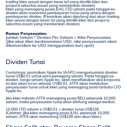
trading klien sesuai dengan besar lot yang dimiliki klien dan
proporsi sekuritas acuan yang memberikan dividen).
Klien yang memegang posisi JUAL CFD saham pada tanggal ex-
dividen akan menerima pembayaran tunai yang setara dengan
pembayaran dividen. (Penarikan akan dipotong dari akun trading
klien sesuai dengan besar lot yang dimiliki klien dan proporsi
sekuritas acuan yang memberikan dividen).
Rumus Penyesuaian:
Jumlah Saham * Dividen Per Saham = Nilai Penyesuaian
(Jika akun klien berdenominasi USD, nilai penyesuaian akan
dikonversikan ke USD menggunakan kurs spot)
Dividen Tunai
Contohnya, asumsikan Apple Inc (AAPL) mengumumkan dividen
tunai US$0.01 untuk para pemegang saham. Pada tanggal ex-
dividen, harga saham Apple Inc. akan merefleksikan aksi korporasi
ini dan akan turun sebesar US$0.01. ATFX akan melakukan
penyesuaian tunai untuk klien yang memegang posisi terbuka CFD
Apple Inc.
Jika klien individu ATFX memegang posisi BELI sebanyak 10,000
saham, maka penyesuaian tunai akan dihitung sebagai berikut:
10,000 CFD saham x US$0.01 = dividen tunai US$100
(Catatan: Jika klien memegang posisi JUAL sebanyak 10,000
saham, ATFX akan memotong US$100 dari akun klien.)