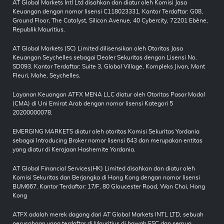
AT Global Markets Intl Ltd disahkan dan diatur oleh Komisi Jasa
Keuangan dengan nomor lisensi C118023331. Kantor Terdaftar: G08,
Ground Floor, The Catalyst, Silicon Avenue, 40 Cybercity, 72201 Ebène,
Republik Mauritius.
AT Global Markets (SC) Limited dilisensikan oleh Otoritas Jasa
Keuangan Seychelles sebagai Dealer Sekuritas dengan Lisensi No.
SD093. Kantor Terdaftar: Suite 3, Global Village, Kompleks Jivan, Mont
Fleuri, Mahe, Seychelles.
Layanan Keuangan ATFX MENA LLC diatur oleh Otoritas Pasar Modal
(CMA) di Uni Emirat Arab dengan nomor lisensi Kategori 5
20200000078.
EMERGING MARKETS diatur oleh otoritas Komisi Sekuritas Yordania
sebagai Introducing Broker nomor lisensi 643 dan merupakan entitas
yang diatur di Kerajaan Hashemite Yordania.
AT Global Financial Services(HK) Limited disahkan dan diatur oleh
Komisi Sekuritas dan Berjangka di Hong Kong dengan nomor lisensi
BUM667. Kantor Terdaftar: 17/F, 80 Gloucester Road, Wan Chai, Hong
Kong
ATFX adalah merek dagang dari AT Global Markets INTL LTD, sebuah
perusahaan yang terdaftar di Mauritius di bawah FSC dan semua