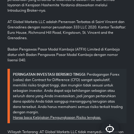
layanan di Kerajaan Hashemite Yordania ditawarkan melalui
Introducing Broker-nya.
AT Global Markets LLC adalah Perseroan Terbatas di Saint Vincent dan
Grenadines dengan nomor perusahaan 333 LLC 2020. Kantor Terdaftar:
Euro House, Richmond Hill Road, Kingstown, St. Vincent and the
Grenadines.
Badan Pengawas Pasar Modal Kamboja (ATFX) Limited di Kamboja
diatur oleh Badan Pengawas Pasar Modal Kamboja dengan nomor
lisensi 040.
PERINGATAN INVESTASI BERISIKO TINGGI:
Perdagangan Forex
(valas) dan Contract for Difference (CFD) sangat spekulatif,
memiliki risiko tingkat tinggi, dan mungkin tidak sesuai untuk
sebagian investor. Anda dapat saja kehilangan sebagian atau
seluruh dana yang Anda investasikan, jadi jangan pertaruhkan
dana apabila Anda tidak sanggup menanggung kerugian atas
dana tersebut. Anda harus memahami semua risiko terkait trading
dengan margin.
Harap baca Kebijakan Pengungkapan Risiko lengkap.
Wilayah Terlarang: AT Global Markets LLC tidak menyediakan layanan