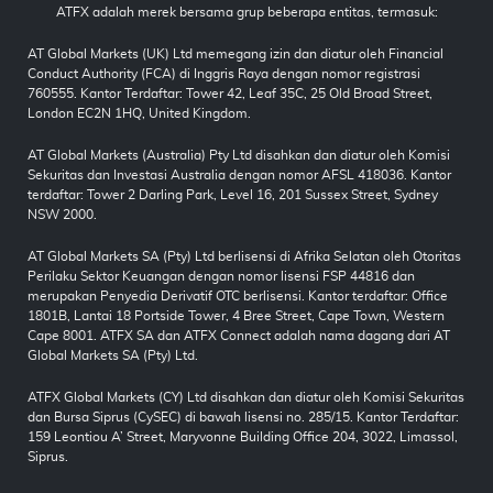
ATFX adalah merek bersama grup beberapa entitas, termasuk:
AT Global Markets (UK) Ltd memegang izin dan diatur oleh Financial
Conduct Authority (FCA) di Inggris Raya dengan nomor registrasi
760555. Kantor Terdaftar: Tower 42, Leaf 35C, 25 Old Broad Street,
London EC2N 1HQ, United Kingdom.
AT Global Markets (Australia) Pty Ltd disahkan dan diatur oleh Komisi
Sekuritas dan Investasi Australia dengan nomor AFSL 418036. Kantor
terdaftar: Tower 2 Darling Park, Level 16, 201 Sussex Street, Sydney
NSW 2000.
AT Global Markets SA (Pty) Ltd berlisensi di Afrika Selatan oleh Otoritas
Perilaku Sektor Keuangan dengan nomor lisensi FSP 44816 dan
merupakan Penyedia Derivatif OTC berlisensi. Kantor terdaftar: Office
1801B, Lantai 18 Portside Tower, 4 Bree Street, Cape Town, Western
Cape 8001. ATFX SA dan ATFX Connect adalah nama dagang dari AT
Global Markets SA (Pty) Ltd.
ATFX Global Markets (CY) Ltd disahkan dan diatur oleh Komisi Sekuritas
dan Bursa Siprus (CySEC) di bawah lisensi no. 285/15. Kantor Terdaftar:
159 Leontiou A’ Street, Maryvonne Building Office 204, 3022, Limassol,
Siprus.