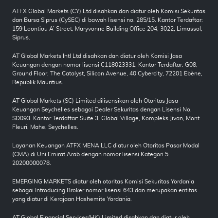
ATFX Global Markets (CY) Ltd disahkan dan diatur oleh Komisi Sekuritas
dan Bursa Siprus (CySEC) di bawah lisensi no. 285/15. Kantor Terdaftar:
159 Leontiou A’ Street, Maryvonne Building Office 204, 3022, Limassol,
Siprus.
AT Global Markets Intl Ltd disahkan dan diatur oleh Komisi Jasa
Keuangan dengan nomor lisensi C118023331. Kantor Terdaftar: G08,
Ground Floor, The Catalyst, Silicon Avenue, 40 Cybercity, 72201 Ebène,
Republik Mauritius.
AT Global Markets (SC) Limited dilisensikan oleh Otoritas Jasa
Keuangan Seychelles sebagai Dealer Sekuritas dengan Lisensi No.
SD093. Kantor Terdaftar: Suite 3, Global Village, Kompleks Jivan, Mont
Fleuri, Mahe, Seychelles.
Layanan Keuangan ATFX MENA LLC diatur oleh Otoritas Pasar Modal
(CMA) di Uni Emirat Arab dengan nomor lisensi Kategori 5
20200000078.
EMERGING MARKETS diatur oleh otoritas Komisi Sekuritas Yordania
sebagai Introducing Broker nomor lisensi 643 dan merupakan entitas
yang diatur di Kerajaan Hashemite Yordania.
AT Global Financial Services(HK) Limited disahkan dan diatur oleh