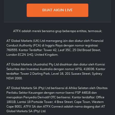
BUAT AKUN LIVE
ATFX adalah merek bersama grup beberapa entitas, termasuk:
AT Global Markets (UK) Ltd memegang izin dan diatur oleh Financial
Conduct Authority (FCA) di Inggris Raya dengan nomor registrasi
760555. Kantor Terdaftar: Tower 42, Leaf 35C, 25 Old Broad Street,
London EC2N 1HQ, United Kingdom.
AT Global Markets (Australia) Pty Ltd disahkan dan diatur oleh Komisi
Sekuritas dan Investasi Australia dengan nomor AFSL 418036. Kantor
terdaftar: Tower 2 Darling Park, Level 16, 201 Sussex Street, Sydney
NSW 2000.
AT Global Markets SA (Pty) Ltd berlisensi di Afrika Selatan oleh Otoritas
Perilaku Sektor Keuangan dengan nomor lisensi FSP 44816 dan
merupakan Penyedia Derivatif OTC berlisensi. Kantor terdaftar: Office
1801B, Lantai 18 Portside Tower, 4 Bree Street, Cape Town, Western
Cape 8001. ATFX SA dan ATFX Connect adalah nama dagang dari AT
Global Markets SA (Pty) Ltd.