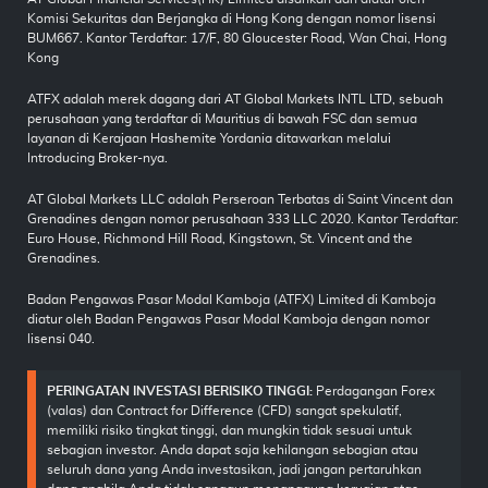
Komisi Sekuritas dan Berjangka di Hong Kong dengan nomor lisensi
BUM667. Kantor Terdaftar: 17/F, 80 Gloucester Road, Wan Chai, Hong
Kong
ATFX adalah merek dagang dari AT Global Markets INTL LTD, sebuah
perusahaan yang terdaftar di Mauritius di bawah FSC dan semua
layanan di Kerajaan Hashemite Yordania ditawarkan melalui
Introducing Broker-nya.
AT Global Markets LLC adalah Perseroan Terbatas di Saint Vincent dan
Grenadines dengan nomor perusahaan 333 LLC 2020. Kantor Terdaftar:
Euro House, Richmond Hill Road, Kingstown, St. Vincent and the
Grenadines.
Badan Pengawas Pasar Modal Kamboja (ATFX) Limited di Kamboja
diatur oleh Badan Pengawas Pasar Modal Kamboja dengan nomor
lisensi 040.
PERINGATAN INVESTASI BERISIKO TINGGI:
Perdagangan Forex
(valas) dan Contract for Difference (CFD) sangat spekulatif,
memiliki risiko tingkat tinggi, dan mungkin tidak sesuai untuk
sebagian investor. Anda dapat saja kehilangan sebagian atau
seluruh dana yang Anda investasikan, jadi jangan pertaruhkan