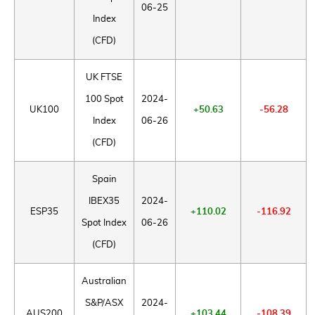
06-25
Index
(CFD)
UK FTSE
100 Spot
2024-
UK100
+50.63
-56.28
Index
06-26
(CFD)
Spain
IBEX35
2024-
ESP35
+110.02
-116.92
Spot Index
06-26
(CFD)
Australian
S&P/ASX
2024-
AUS200
+103.44
-108.39