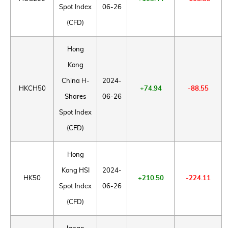
Spot Index
06-26
(CFD)
Hong
Kong
China H-
2024-
HKCH50
+74.94
-88.55
Shares
06-26
Spot Index
(CFD)
Hong
Kong HSI
2024-
HK50
+210.50
-224.11
Spot Index
06-26
(CFD)