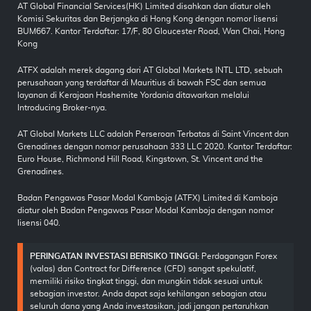
AT Global Financial Services(HK) Limited disahkan dan diatur oleh
Komisi Sekuritas dan Berjangka di Hong Kong dengan nomor lisensi
BUM667. Kantor Terdaftar: 17/F, 80 Gloucester Road, Wan Chai, Hong
Kong
ATFX adalah merek dagang dari AT Global Markets INTL LTD, sebuah
perusahaan yang terdaftar di Mauritius di bawah FSC dan semua
layanan di Kerajaan Hashemite Yordania ditawarkan melalui
Introducing Broker-nya.
AT Global Markets LLC adalah Perseroan Terbatas di Saint Vincent dan
Grenadines dengan nomor perusahaan 333 LLC 2020. Kantor Terdaftar:
Euro House, Richmond Hill Road, Kingstown, St. Vincent and the
Grenadines.
Badan Pengawas Pasar Modal Kamboja (ATFX) Limited di Kamboja
diatur oleh Badan Pengawas Pasar Modal Kamboja dengan nomor
lisensi 040.
PERINGATAN INVESTASI BERISIKO TINGGI:
Perdagangan Forex
(valas) dan Contract for Difference (CFD) sangat spekulatif,
memiliki risiko tingkat tinggi, dan mungkin tidak sesuai untuk
sebagian investor. Anda dapat saja kehilangan sebagian atau
seluruh dana yang Anda investasikan, jadi jangan pertaruhkan