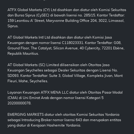
ATFX Global Markets (CY) Ltd disahkan dan diatur oleh Komisi Sekuritas
dan Bursa Siprus (CySEC) di bawah lisensi no. 285/15. Kantor Terdaftar:
159 Leontiou A’ Street, Maryvonne Building Office 204, 3022, Limassol,
Siprus.
AT Global Markets Intl Ltd disahkan dan diatur oleh Komisi Jasa
Keuangan dengan nomor lisensi C118023331. Kantor Terdaftar: G08,
Ground Floor, The Catalyst, Silicon Avenue, 40 Cybercity, 72201 Ebène,
Republik Mauritius.
AT Global Markets (SC) Limited dilisensikan oleh Otoritas Jasa
Keuangan Seychelles sebagai Dealer Sekuritas dengan Lisensi No.
SD093. Kantor Terdaftar: Suite 3, Global Village, Kompleks Jivan, Mont
Fleuri, Mahe, Seychelles.
Layanan Keuangan ATFX MENA LLC diatur oleh Otoritas Pasar Modal
(CMA) di Uni Emirat Arab dengan nomor lisensi Kategori 5
20200000078.
EMERGING MARKETS diatur oleh otoritas Komisi Sekuritas Yordania
sebagai Introducing Broker nomor lisensi 643 dan merupakan entitas
yang diatur di Kerajaan Hashemite Yordania.