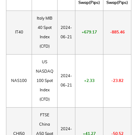
Swap(Pips)
Swap(Pips)
Italy MIB
40 Spot
2024-
IT40
+679.17
-885.46
Index
06-21
(CFD)
US
NASDAQ
2024-
NAS100
100 Spot
+2.33
-23.82
06-21
Index
(CFD)
FTSE
China
2024-
CHI50
A50 Spot
+41.27
-50.52