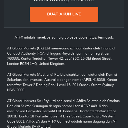
BUAT AKUN LIVE
ATFX adalah merek bersama grup beberapa entitas, termasuk:
AT Global Markets (UK) Ltd memegang izin dan diatur oleh Financial
Conduct Authority (FCA) di Inggris Raya dengan nomor registrasi
760555. Kantor Terdaftar: Tower 42, Leaf 35C, 25 Old Broad Street,
London EC2N 1HQ, United Kingdom.
AT Global Markets (Australia) Pty Ltd disahkan dan diatur oleh Komisi
Sekuritas dan Investasi Australia dengan nomor AFSL 418036. Kantor
terdaftar: Tower 2 Darling Park, Level 16, 201 Sussex Street, Sydney
NSW 2000.
AT Global Markets SA (Pty) Ltd berlisensi di Afrika Selatan oleh Otoritas
Perilaku Sektor Keuangan dengan nomor lisensi FSP 44816 dan
merupakan Penyedia Derivatif OTC berlisensi. Kantor terdaftar: Office
1801B, Lantai 18 Portside Tower, 4 Bree Street, Cape Town, Western
Cape 8001. ATFX SA dan ATFX Connect adalah nama dagang dari AT
Global Markets SA (Pty) Ltd.