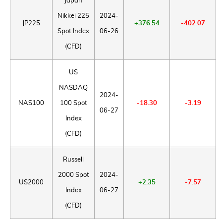
Japan
Nikkei 225
2024-
JP225
+376.54
-402.07
Spot Index
06-26
(CFD)
US
NASDAQ
2024-
NAS100
100 Spot
-18.30
-3.19
06-27
Index
(CFD)
Russell
2000 Spot
2024-
US2000
+2.35
-7.57
Index
06-27
(CFD)