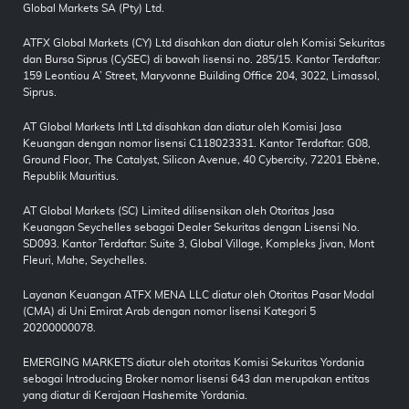
Global Markets SA (Pty) Ltd.
ATFX Global Markets (CY) Ltd disahkan dan diatur oleh Komisi Sekuritas
dan Bursa Siprus (CySEC) di bawah lisensi no. 285/15. Kantor Terdaftar:
159 Leontiou A’ Street, Maryvonne Building Office 204, 3022, Limassol,
Siprus.
AT Global Markets Intl Ltd disahkan dan diatur oleh Komisi Jasa
Keuangan dengan nomor lisensi C118023331. Kantor Terdaftar: G08,
Ground Floor, The Catalyst, Silicon Avenue, 40 Cybercity, 72201 Ebène,
Republik Mauritius.
AT Global Markets (SC) Limited dilisensikan oleh Otoritas Jasa
Keuangan Seychelles sebagai Dealer Sekuritas dengan Lisensi No.
SD093. Kantor Terdaftar: Suite 3, Global Village, Kompleks Jivan, Mont
Fleuri, Mahe, Seychelles.
Layanan Keuangan ATFX MENA LLC diatur oleh Otoritas Pasar Modal
(CMA) di Uni Emirat Arab dengan nomor lisensi Kategori 5
20200000078.
EMERGING MARKETS diatur oleh otoritas Komisi Sekuritas Yordania
sebagai Introducing Broker nomor lisensi 643 dan merupakan entitas
yang diatur di Kerajaan Hashemite Yordania.