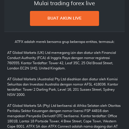
Mulai trading forex live
BUAT AKUN LIVE
ATFX adalah merek bersama grup beberapa entitas, termasuk:
AT Global Markets (UK) Ltd memegang izin dan diatur oleh Financial
Conduct Authority (FCA) di Inggris Raya dengan nomor registrasi
760555. Kantor Terdaftar: Tower 42, Leaf 35C, 25 Old Broad Street,
London EC2N 1HQ, United Kingdom.
AT Global Markets (Australia) Pty Ltd disahkan dan diatur oleh Komisi
Sekuritas dan Investasi Australia dengan nomor AFSL 418036. Kantor
terdaftar: Tower 2 Darling Park, Level 16, 201 Sussex Street, Sydney
NSW 2000.
AT Global Markets SA (Pty) Ltd berlisensi di Afrika Selatan oleh Otoritas
Perilaku Sektor Keuangan dengan nomor lisensi FSP 44816 dan
merupakan Penyedia Derivatif OTC berlisensi. Kantor terdaftar: Office
1801B, Lantai 18 Portside Tower, 4 Bree Street, Cape Town, Western
Cape 8001. ATFX SA dan ATFX Connect adalah nama dagang dari AT