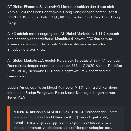
AT Global Financial Services(HK) Limited disahkan dan diatur oleh
Komisi Sekuritas dan Berjangka di Hong Kong dengan nomor lisensi
BUM667. Kantor Terdaftar: 17/F, 80 Gloucester Road, Wan Chai, Hong
Kong
ATFX adalah merek dagang dari AT Global Markets INTL LTD, sebuah
perusahaan yang terdaftar di Mauritius di bawah FSC dan semua
layanan di Kerajaan Hashemite Yordania ditawarkan melalui
Introducing Broker-nya.
AT Global Markets LLC adalah Perseroan Terbatas di Saint Vincent dan
Grenadines dengan nomor perusahaan 333 LLC 2020. Kantor Terdaftar:
Euro House, Richmond Hill Road, Kingstown, St. Vincent and the
Grenadines.
Badan Pengawas Pasar Modal Kamboja (ATFX) Limited di Kamboja
diatur oleh Badan Pengawas Pasar Modal Kamboja dengan nomor
lisensi 040.
PERINGATAN INVESTASI BERISIKO TINGGI:
Perdagangan Forex
(valas) dan Contract for Difference (CFD) sangat spekulatif,
memiliki risiko tingkat tinggi, dan mungkin tidak sesuai untuk
sebagian investor. Anda dapat saja kehilangan sebagian atau